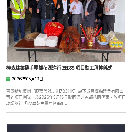
樺森建業攜手麗都花園進行 EHSS 項目動工拜神儀式
2026年05月19日
晉景新能集團（股票代號：01783.HK）旗下成員樺森建業有限公
司的項目團隊，於2026年5月18日聯同深井麗都花園代表，於項目
現場舉行「EV屋苑充電易資助計...