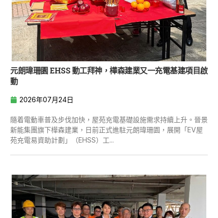
元朗瑋珊園 EHSS 動工拜神，樺森建業又一充電基建項目啟
動
2026年07月24日
隨着電動車普及步伐加快，屋苑充電基礎設施需求持續上升。晉景
新能集團旗下樺森建業，日前正式進駐元朗瑋珊園，展開「EV屋
苑充電易資助計劃」（EHSS）工...