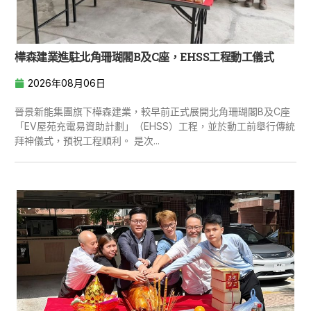
樺森建業進駐北角珊瑚閣B及C座，EHSS工程動工儀式
2026年08月06日
晉景新能集團旗下樺森建業，較早前正式展開北角珊瑚閣B及C座
「EV屋苑充電易資助計劃」（EHSS）工程，並於動工前舉行傳統
拜神儀式，預祝工程順利。 是次...