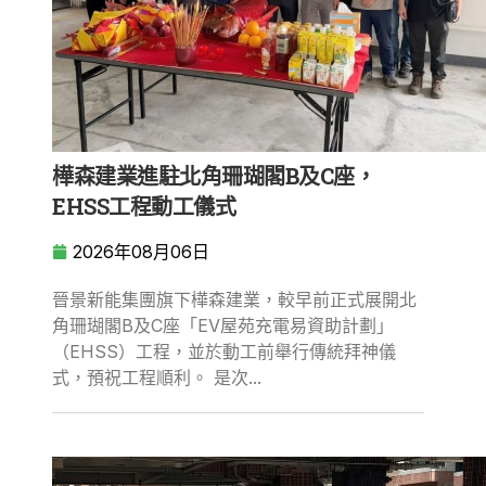
樺森建業進駐北角珊瑚閣B及C座，
EHSS工程動工儀式
2026年08月06日
晉景新能集團旗下樺森建業，較早前正式展開北
角珊瑚閣B及C座「EV屋苑充電易資助計劃」
（EHSS）工程，並於動工前舉行傳統拜神儀
式，預祝工程順利。 是次...