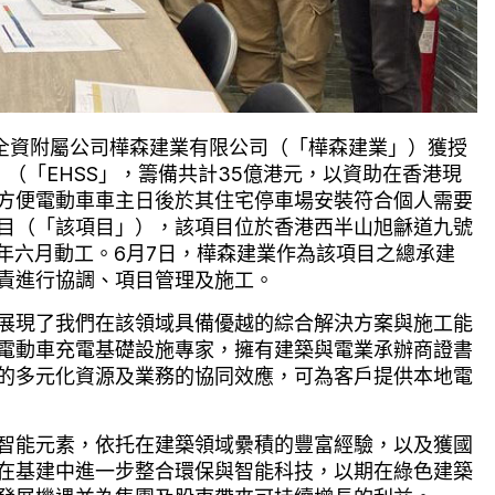
下全資附屬公司樺森建業有限公司（「樺森建業」）獲授
 （「EHSS」，籌備共計35億港元，以資助在香港現
方便電動車車主日後於其住宅停車場安裝符合個人需要
目（「該項目」），該項目位於香港西半山旭龢道九號
三年六月動工。6月7日，樺森建業作為該項目之總承建
責進行協調、項目管理及施工。
展現了我們在該領域具備優越的綜合解決方案與施工能
電動車充電基礎設施專家，擁有建築與電業承辦商證書
的多元化資源及業務的協同效應，可為客戶提供本地電
智能元素，依托在建築領域纍積的豐富經驗，以及獲國
在基建中進一步整合環保與智能科技，以期在綠色建築