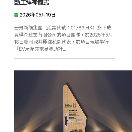
動工拜神儀式
2026年05月19日
晉景新能集團（股票代號：01783.HK）旗下成
員樺森建業有限公司的項目團隊，於2026年5月
18日聯同深井麗都花園代表，於項目現場舉行
「EV屋苑充電易資助計...