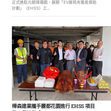
正式進駐元朗瑋珊園，展開「EV屋苑充電易資助
計劃」（EHSS）工...
樺森建業攜手麗都花園進行 EHSS 項目