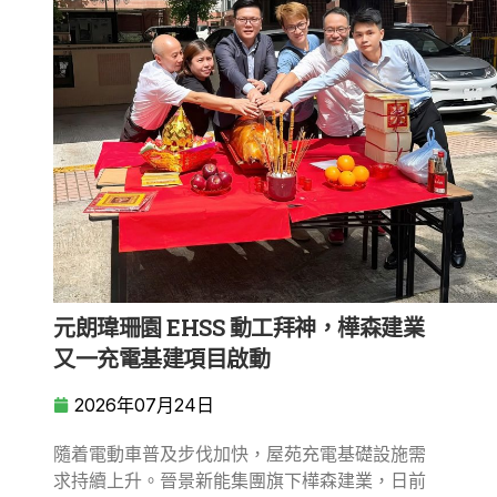
元朗瑋珊園 EHSS 動工拜神，樺森建業
又一充電基建項目啟動
2026年07月24日
隨着電動車普及步伐加快，屋苑充電基礎設施需
求持續上升。晉景新能集團旗下樺森建業，日前