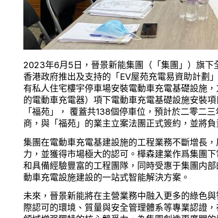
2023年6月5日，晉景新能集團（「集團」）旗
香港政府推出及支持的「EV屋苑充電易資助計劃」
有私人住宅樓宇停車場安裝電動車充電基礎設施，
的電動車充電器）項下電動車充電基礎設施安裝項
「福苑」， 覆蓋共138個停車位，預計於二零二
商，與「福苑」的業主立案法團正式簽約，並將負
集團在電動車充電基建設施的工程業務不斷增長，
力，並獲得市場極大的認可。樺森建業作爲集團下
和具備經驗豐富的工程團隊，同時受惠于集團内部
動車充電設施建設的一站式智能解決方案。
未來，晉景新能將在主營業務中融入更多的綠色與
際認可的環境、質量與安全管理體系等專業認證，