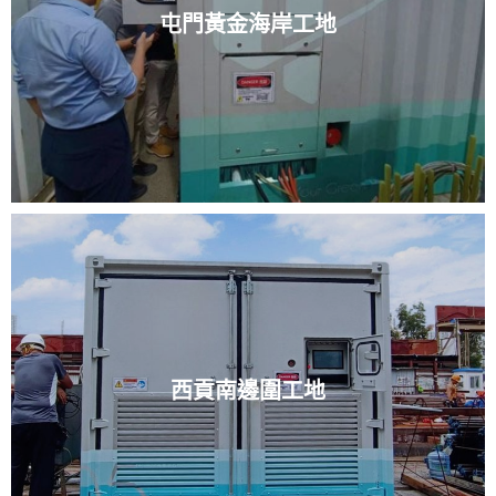
屯門黃金海岸工地
西貢南邊圍工地