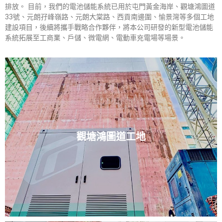
排放。 目前，我們的電池儲能系統已用於屯門黃金海岸、觀塘鴻圖道
33號、元朗孖峰嶺路、元朗大棠路、西貢南邊圍、愉景灣等多個工地
建設項目，後續將攜手戰略合作夥伴，將本公司研發的新型電池儲能
系統拓展至工商業、戶儲、微電網、電動車充電場等場景。
觀塘鴻圖道工地