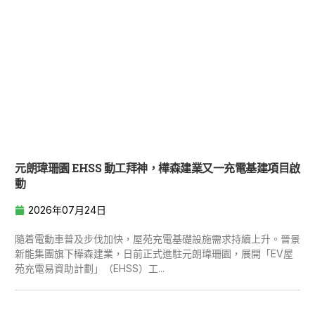
元朗瑋珊園 EHSS 動工拜神，樺森建業又一充電基建項目啟
動
2026年07月24日
隨着電動車普及步伐加快，屋苑充電基礎設施需求持續上升。晉景
新能集團旗下樺森建業，日前正式進駐元朗瑋珊園，展開「EV屋
苑充電易資助計劃」（EHSS）工...