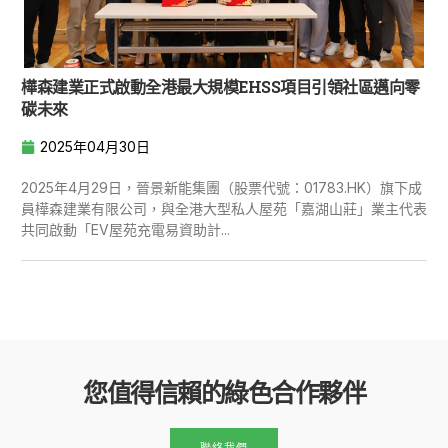
樺森建業正式啟動全港最大規模EHSS項目引領社區邁向零
碳未來
2025年04月30日
2025年4月29日，晉景新能集團（股票代號：01783.HK）旗下成
員樺森建業有限公司，與全港大型私人屋苑「嘉湖山莊」業主代表
共同啟動「EV屋苑充電易資助計...
您值得信賴的綠色合作夥伴