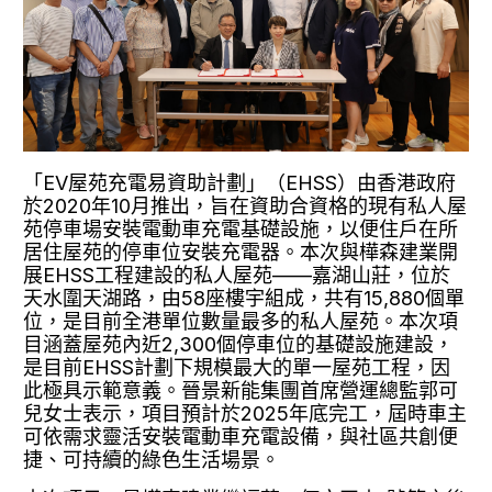
「EV屋苑充電易資助計劃」（EHSS）由香港政府
於2020年10月推出，旨在資助合資格的現有私人屋
苑停車場安裝電動車充電基礎設施，以便住戶在所
居住屋苑的停車位安裝充電器。本次與樺森建業開
展EHSS工程建設的私人屋苑——嘉湖山莊，位於
天水圍天湖路，由58座樓宇組成，共有15,880個單
位，是目前全港單位數量最多的私人屋苑。本次項
目涵蓋屋苑內近2,300個停車位的基礎設施建設，
是目前EHSS計劃下規模最大的單一屋苑工程，因
此極具示範意義。晉景新能集團首席營運總監郭可
兒女士表示，項目預計於2025年底完工，屆時車主
可依需求靈活安裝電動車充電設備，與社區共創便
捷、可持續的綠色生活場景。