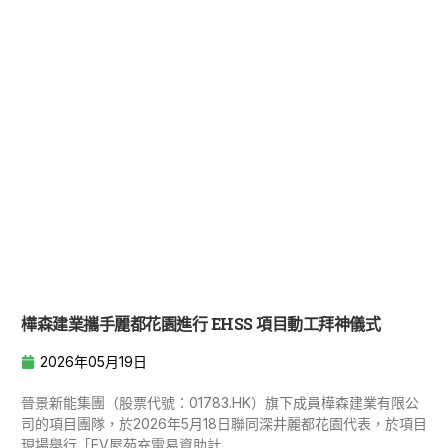
樺森建業攜手麗都花園進行 EHSS 項目動工拜神儀式
2026年05月19日
晉景新能集團（股票代號：01783.HK）旗下成員樺森建業有限公
司的項目團隊，於2026年5月18日聯同深井麗都花園代表，於項目
現場舉行「EV屋苑充電易資助計...