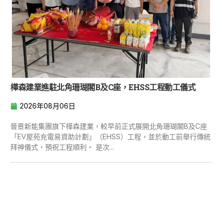
樺森建業進駐北角珊瑚閣B及C座，EHSS工程動工儀式
2026年08月06日
晉景新能集團旗下樺森建業，較早前正式展開北角珊瑚閣B及C座
「EV屋苑充電易資助計劃」（EHSS）工程，並於動工前舉行傳統
拜神儀式，預祝工程順利。 是次...